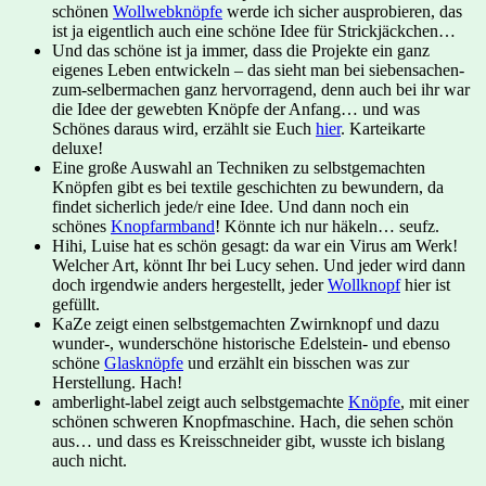
schönen
Wollwebknöpfe
werde ich sicher ausprobieren, das
ist ja eigentlich auch eine schöne Idee für Strickjäckchen…
Und das schöne ist ja immer, dass die Projekte ein ganz
eigenes Leben entwickeln – das sieht man bei siebensachen-
zum-selbermachen ganz hervorragend, denn auch bei ihr war
die Idee der gewebten Knöpfe der Anfang… und was
Schönes daraus wird, erzählt sie Euch
hier
. Karteikarte
deluxe!
Eine große Auswahl an Techniken zu selbstgemachten
Knöpfen gibt es bei textile geschichten zu bewundern, da
findet sicherlich jede/r eine Idee. Und dann noch ein
schönes
Knopfarmband
! Könnte ich nur häkeln… seufz.
Hihi, Luise hat es schön gesagt: da war ein Virus am Werk!
Welcher Art, könnt Ihr bei Lucy sehen. Und jeder wird dann
doch irgendwie anders hergestellt, jeder
Wollknopf
hier ist
gefüllt.
KaZe zeigt einen selbstgemachten Zwirnknopf und dazu
wunder-, wunderschöne historische Edelstein- und ebenso
schöne
Glasknöpfe
und erzählt ein bisschen was zur
Herstellung. Hach!
amberlight-label zeigt auch selbstgemachte
Knöpfe
, mit einer
schönen schweren Knopfmaschine. Hach, die sehen schön
aus… und dass es Kreisschneider gibt, wusste ich bislang
auch nicht.