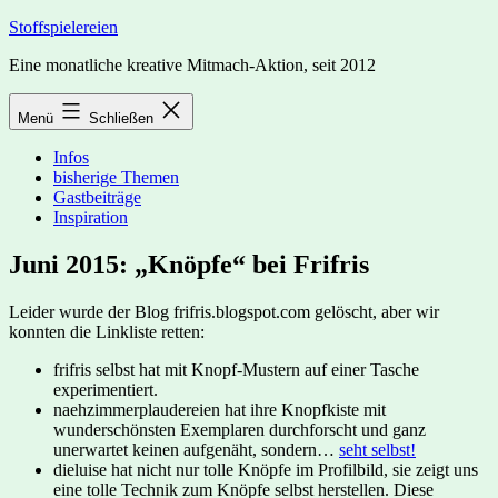
Zum
Stoffspielereien
Inhalt
Eine monatliche kreative Mitmach-Aktion, seit 2012
springen
Menü
Schließen
Infos
bisherige Themen
Gastbeiträge
Inspiration
Juni 2015: „Knöpfe“ bei Frifris
Leider wurde der Blog frifris.blogspot.com gelöscht, aber wir
konnten die Linkliste retten:
frifris selbst hat mit Knopf-Mustern auf einer Tasche
experimentiert.
naehzimmerplaudereien hat ihre Knopfkiste mit
wunderschönsten Exemplaren durchforscht und ganz
unerwartet keinen aufgenäht, sondern…
seht selbst!
dieluise hat nicht nur tolle Knöpfe im Profilbild, sie zeigt uns
eine tolle Technik zum Knöpfe selbst herstellen. Diese