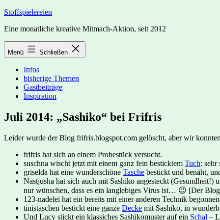
Zum
Stoffspielereien
Inhalt
Eine monatliche kreative Mitmach-Aktion, seit 2012
springen
Menü
Schließen
Infos
bisherige Themen
Gastbeiträge
Inspiration
Juli 2014: „Sashiko“ bei Frifris
Leider wurde der Blog frifris.blogspot.com gelöscht, aber wir konnten 
frifris hat sich an einem Probestück versucht.
suschna wischt jetzt mit einem ganz fein besticktem
Tuch
: sehr
griselda hat eine wunderschöne
Tasche
bestickt und benäht, un
Nastjusha hat sich auch mit Sashiko angesteckt (Gesundheit!)
nur wünschen, dass es ein langlebiges Virus ist… 😉 [Der Blog
123-nadelei hat ein bereits mit einer anderen Technik begonne
tinistaschen bestickt eine ganze
Decke
mit Sashiko, in wunderba
Und Lucy stickt ein klassiches Sashikomuster auf ein
Schal
– L