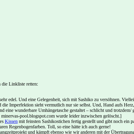
die Linkliste retten:
 sehr edel. Und eine Gelegenheit, sich mit Sashiko zu versöhnen. Viell
d die Imperfektion sieht vermutlich nur sie selbst. Und, Hand aufs Her
 und eine wunderbare Umhängetasche gestaltet – schlicht und trotzde
 minervas-pool.blogspot.com wurde leider inzwischen gelöscht.]
nes
Kissen
mit feinsten Sashikostichen fertig gestellt und gibt noch ein p
ren Regenbogenfarben. Toll, so eine hätte ich auch gerne!
angzeitprojekt und kämpft ebenso wie wir anderen mit der Übertragungs